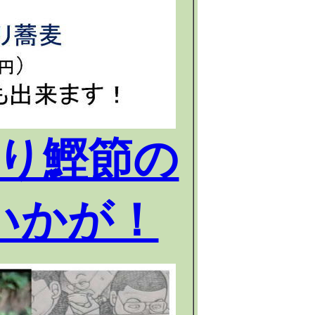
り鰹節の
いかが！