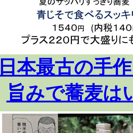
日本最古の手作
旨みで蕎麦は