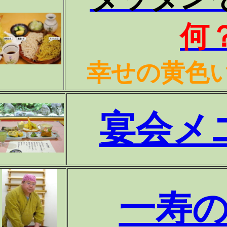
何
幸せの黄色
宴会メ
一寿