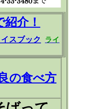
で紹介！
ェイスブック
ライ
良の食べ方
そばって