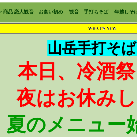
 商品
恋人観音
お食い初め 観音 手打ちそば
年越しそ
令和
山岳手打そば
本日、冷酒祭
夜はお休みし
夏のメニュー