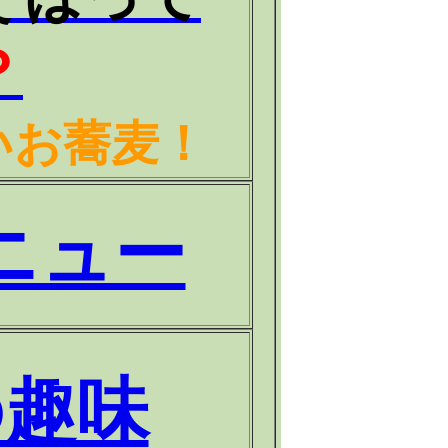
？
いお蕎麦！
ニュー
の趣味