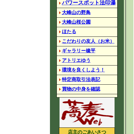
パワースポット法印瀑
大峰山の野鳥
大峰山桜公園
ほたる
こだわりの友人（お米）
ギャラリー橡平
アトリエゆう
環境を良くしよう！
特定商取引法表記
買物の中身を確認
店主のごあいさつ