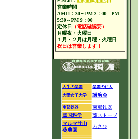
E-Mail：
itagaki@iplus.jp
営業時間
AM11：30～PM 2：00 PM
5:30～PM 9：00
定休日
（電話確認要）
月曜夜・火曜日
１月・２月は月曜・火曜日
祝日は営業します！
人生の楽園
楽園の住人
講演会
大妻女子大学
南部鉄器
南部鉄器
雪国科学
薪ストーブ
マルマサ山
わさび
葵農園