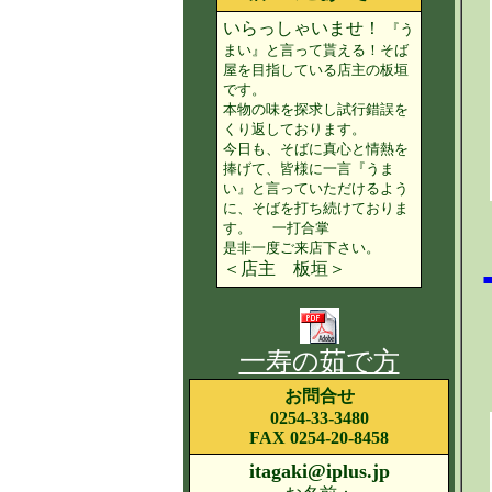
いらっしゃいませ！
『う
まい』と言って貰える！そば
屋を目指している店主の板垣
です。
本物の味を探求し試行錯誤を
くり返しております。
今日も、そばに真心と情熱を
捧げて、皆様に一言『うま
い』と言っていただけるよう
に、そばを打ち続けておりま
す。 一打合掌
是非一度ご来店下さい。
＜店主 板垣＞
一寿の茹で方
お問合せ
0254-33-3480
FAX 0254-20-8458
itagaki@iplus.jp