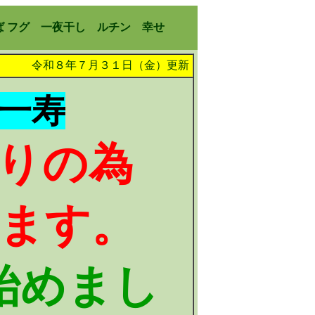
ば
フグ 一夜干し
ルチン 幸せ
８年７月３１日（金）更新
一寿
りの為
ます。
始めまし