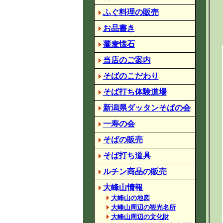
ふぐ料理の販売
お品書き
蕎麦懐石
当店のご案内
そばのこだわり
そば打ち体験道場
新潟県ダッタンそばの会
一寿の会
そばの販売
そば打ち道具
ルチン商品の販売
大峰山情報
大峰山の地図
大峰山周辺の観光名所
大峰山周辺の文化財