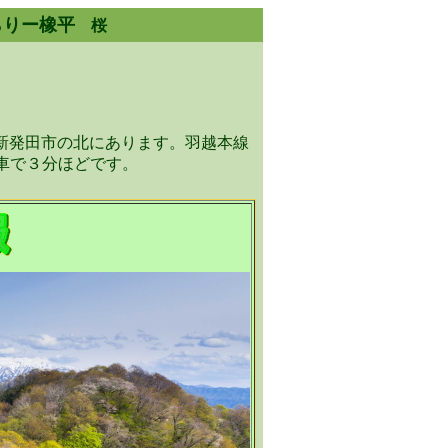
らりー橡平
桜
新発田市の北にあります。羽越本線
車で３分ほどです。