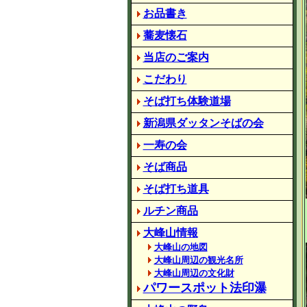
お品書き
蕎麦懐石
当店のご案内
こだわり
そば打ち体験道場
新潟県ダッタンそばの会
一寿の会
そば商品
そば打ち道具
ルチン商品
大峰山情報
大峰山の地図
大峰山周辺の観光名所
大峰山周辺の文化財
パワースポット法印瀑