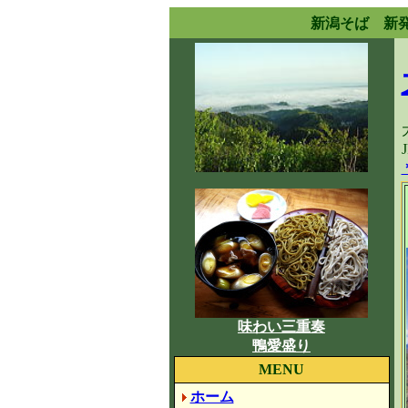
新潟そば 新
味わい三重奏
鴨愛盛り
MENU
ホーム